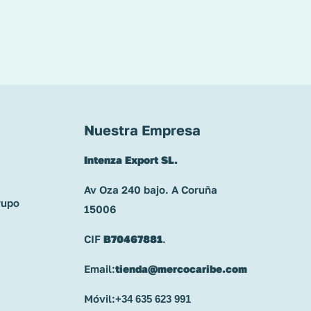
Nuestra Empresa
Intenza Export SL.
Av Oza 240 bajo. A Coruña
rupo
15006
CIF
B70467881
.
Email:
tienda@mercocaribe.com
Móvil:
+34 635 623 991