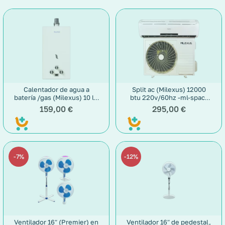
Calentador de agua a
Split ac (Milexus) 12000
batería /gas (Milexus) 10 l –
btu 220v/60hz -ml-spac-
ml-ca-10
12k-220v
159,00
295,00
€
€
7%
12%
Ventilador 16″ (Premier) en
Ventilador 16″ de pedestal,