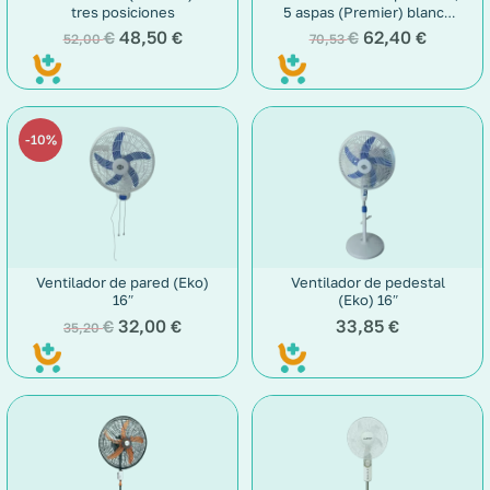
tres posiciones
5 aspas (Premier) blanco
con mando ab-8230pr(w)
48,50
62,40
€
€
€
€
52,00
70,53
10%
Ventilador de pared (Eko)
Ventilador de pedestal
16″
(Eko) 16″
32,00
33,85
€
€
€
35,20