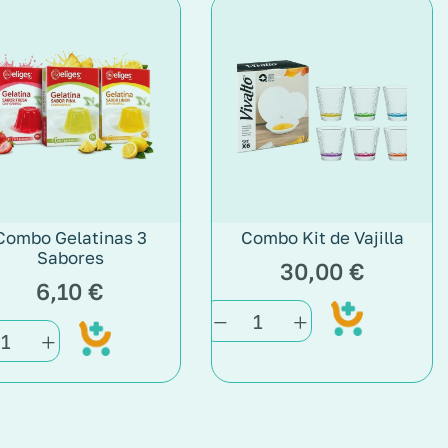
Combo Gelatinas 3
Combo Kit de Vajilla
Sabores
30,00
€
6,10
€
Add
Add
to
to
cart
cart