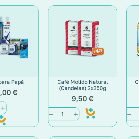
para Papá
Café Molido Natural
C
(Candelas) 2x250g
,00
€
9,50
€
Add
to
cart