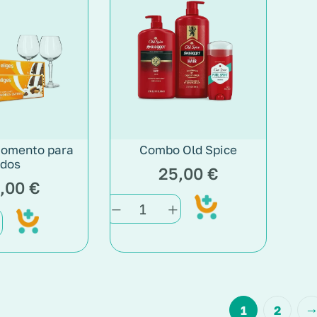
omento para
Combo Old Spice
dos
25,00
€
,00
€
Add
Add
to
to
cart
cart
1
2