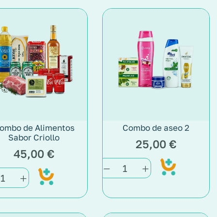
ombo de Alimentos
Combo de aseo 2
Sabor Criollo
25,00
€
45,00
€
Add
Add
to
to
cart
cart