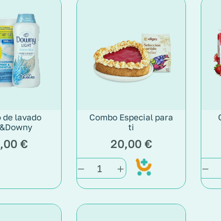
 de lavado
Combo Especial para
e&Downy
ti
,00
€
20,00
€
Add
to
cart