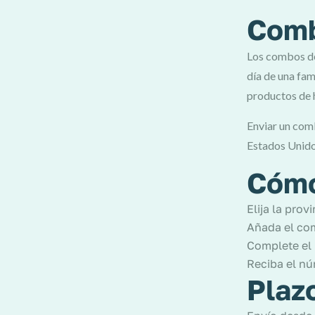
Comb
Los combos de 
día de una fa
productos de 
Enviar un comb
Estados Unidos
Cómo
Elija la prov
Añada el com
Complete el
Reciba el nú
Plaz