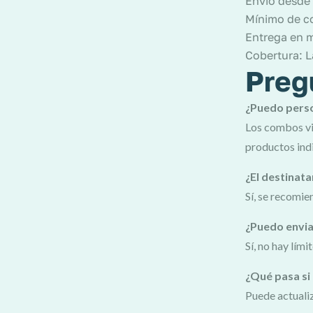
Envío desde 
Mínimo de c
Entrega en m
Cobertura: L
Preg
¿Puedo perso
Los combos vi
productos indi
¿El destinata
Sí, se recomie
¿Puedo envia
Sí, no hay lím
¿Qué pasa si 
Puede actualiz