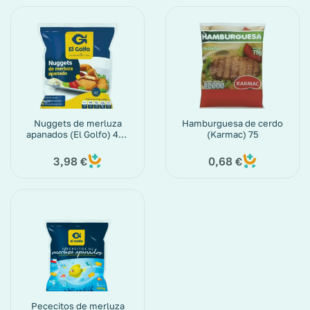
Nuggets de merluza
Hamburguesa de cerdo
apanados (El Golfo) 400
(Karmac) 75
g
3,98
0,68
€
€
Pececitos de merluza