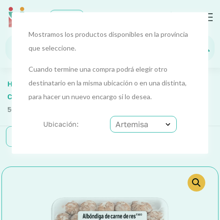
0
EUR
Artemis
a
Mostramos los productos disponibles en la provincia
que seleccione.
Cuando termine una compra podrá elegir otro
destinatario en la misma ubicación o en una distinta,
Home
Alimentos Y Bebidas
Alimentos 2
Carnes, Huevos Y Pescados
para hacer un nuevo encargo si lo desea.
Albóndigas De Res (Alleza)
500 G
Ubicación:
Categorías