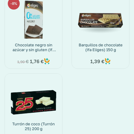
8%
Chocolate negro sin
Barquillos de chocolate
azúcar y sin gluten (Ifa
(Ifa Eliges) 150 g
Eliges) paquete de 100
g
1,76
1,39
€
€
€
1,90
Turrón de coco (Turrón
25) 200 g