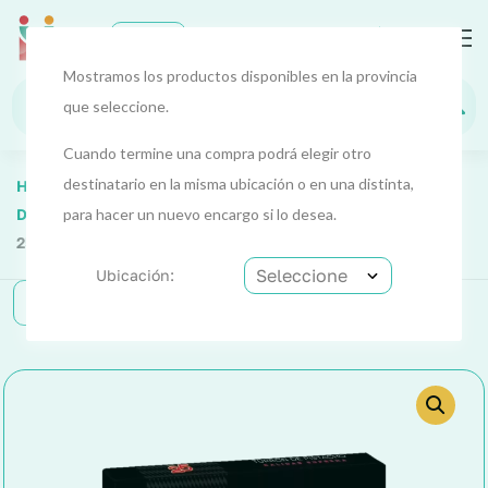
0
EUR
Mostramos los productos disponibles en la provincia
que seleccione.
Cuando termine una compra podrá elegir otro
destinatario en la misma ubicación o en una distinta,
Home
Alimentos Y Bebidas
Alimentos 3
Dulces Y Confituras
para hacer un nuevo encargo si lo desea.
Turrón De Pistacho Suprema (Turrón
25) 150 G
Ubicación:
Categorías