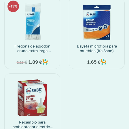
13%
Fregona de algodón
Bayeta microfibra para
crudo extra larga
muebles (Ifa Sabe)
(Aspromor)
1,89
1,65
€
€
€
2,15
Recambio para
ambientador electrico