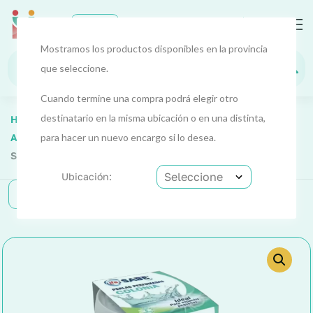
0
EUR
Mostramos los productos disponibles en la provincia
que seleccione.
Cuando termine una compra podrá elegir otro
destinatario en la misma ubicación o en una distinta,
Home
Hogar Y Limpieza
Hogar Y Limpieza 1
Accesorios
para hacer un nuevo encargo si lo desea.
Ambientador Perlas Perfumadas Colonia (Ifa
Sabe) 110 G
Ubicación:
Categorías