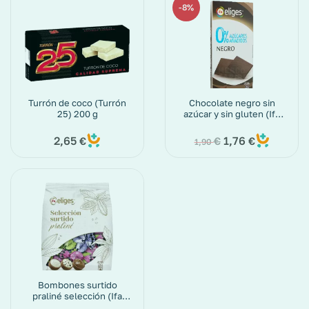
8%
Turrón de coco (Turrón
Chocolate negro sin
25) 200 g
azúcar y sin gluten (Ifa
Eliges) paquete de 100
g
2,65
1,76
€
€
€
1,90
Bombones surtido
praliné selección (Ifa
Eliges) 200 g