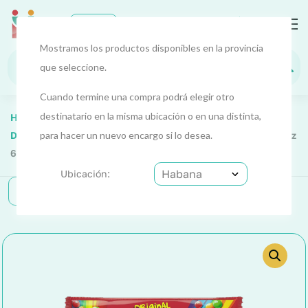
0
EUR
Habana
Mostramos los productos disponibles en la provincia
que seleccione.
Cuando termine una compra podrá elegir otro
destinatario en la misma ubicación o en una distinta,
Home
Alimentos Y Bebidas
Alimentos 3
Dulces Y Confituras
para hacer un nuevo encargo si lo desea.
Caramelos (Skittles) Original 2.17 Oz
61.5 G
Ubicación:
Categorías