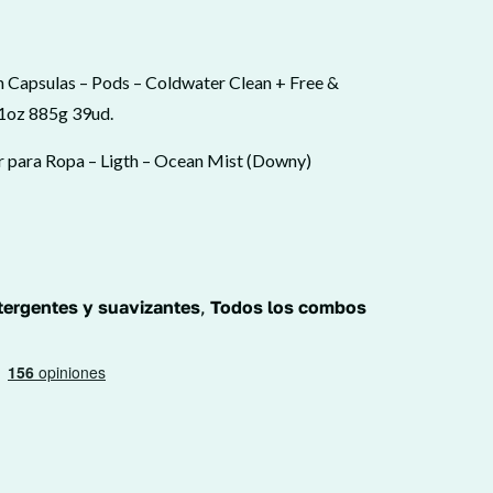
n Capsulas – Pods – Coldwater Clean + Free &
31oz 885g 39ud.
or para Ropa – Ligth – Ocean Mist (Downy)
tergentes y suavizantes
,
Todos los combos