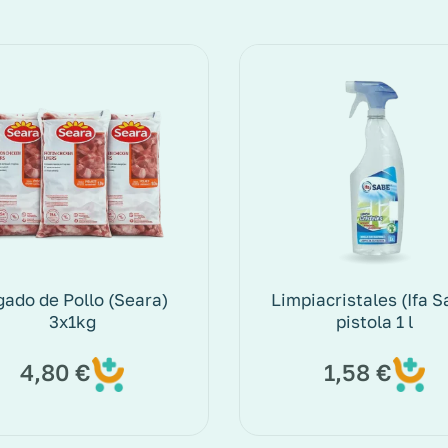
gado de Pollo (Seara)
Limpiacristales (Ifa S
3x1kg
pistola 1 l
4,80
€
1,58
€