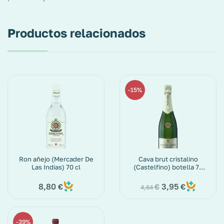
Productos relacionados
15%
Ron añejo (Mercader De
Cava brut cristalino
Las Indias) 70 cl
(Castelfino) botella 75
cl
8,80
3,95
€
€
€
4,64
39%