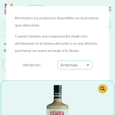
2
EUR
Artemis
a
Mostramos los productos disponibles en la provincia
que seleccione.
Cuando termine una compra podrá elegir otro
destinatario en la misma ubicación o en una distinta,
Home
Alimentos Y Bebidas
Alimentos 4
Bebidas Y Licores
para hacer un nuevo encargo si lo desea.
Crema De Licor (Lenda Galega) 70 Cl
Categorías
Ubicación: