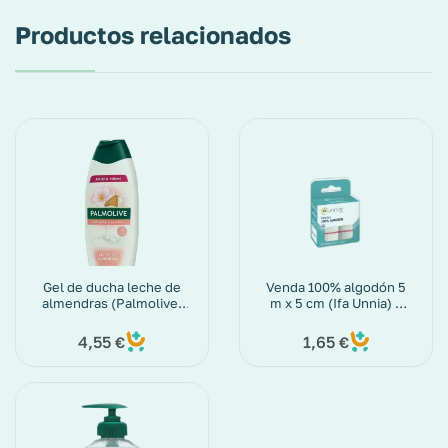
Productos relacionados
Gel de ducha leche de
Venda 100% algodón 5
almendras (Palmolive)
m x 5 cm (Ifa Unnia) 2
600 ml
ud.
4,55
1,65
€
€