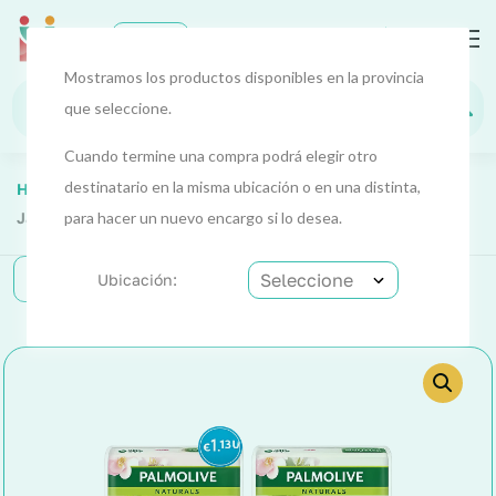
0
EUR
Mostramos los productos disponibles en la provincia
que seleccione.
Cuando termine una compra podrá elegir otro
destinatario en la misma ubicación o en una distinta,
Home
Cuidado Personal
Cuidado 2
Jabones
Jabón (Palmolive) Pack 4x90g
para hacer un nuevo encargo si lo desea.
Categorías
Ubicación: