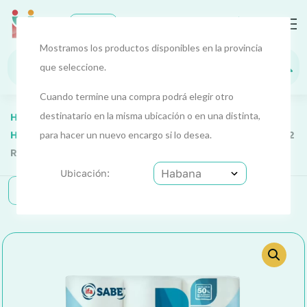
0
EUR
Habana
Mostramos los productos disponibles en la provincia
que seleccione.
Cuando termine una compra podrá elegir otro
destinatario en la misma ubicación o en una distinta,
Home
Cuidado Personal
Cuidado 1
Higiene Personal
para hacer un nuevo encargo si lo desea.
Papel Higiénico Compacto (Ifa Sabe) 12
Rollos 2 Cap
Ubicación:
Categorías