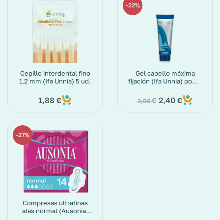
22%
Cepillo interdental fino
Gel cabello máxima
1,2 mm (Ifa Unnia) 5 ud.
fijación (Ifa Unnia) pomo
de 250 ml
1,88
2,40
€
€
€
3,06
27%
Compresas ultrafinas
alas normal (Ausonia)
paquete de 14 ud.