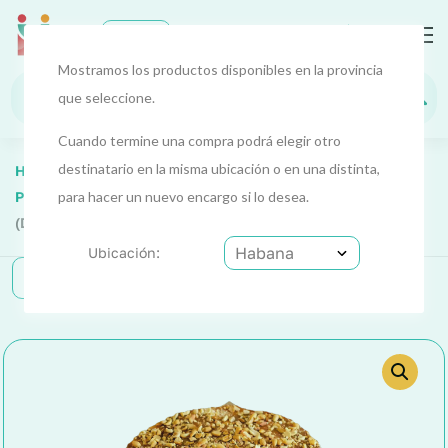
0
EUR
Habana
Mostramos los productos disponibles en la provincia
que seleccione.
Cuando termine una compra podrá elegir otro
destinatario en la misma ubicación o en una distinta,
Home
Alimentos Y Bebidas
Alimentos 3
Postres Y Helados
para hacer un nuevo encargo si lo desea.
Pie De Chocolate Y Crema De Leche
(Dolce Tentazione) 22 X 3 Cm
Ubicación:
Categorías