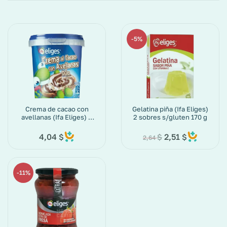
5%
Crema de cacao con
Gelatina piña (Ifa Eliges)
avellanas (Ifa Eliges) 2
2 sobres s/gluten 170 g
sabores tarro de 500 g
4,04
2,51
$
$
$
2,64
11%