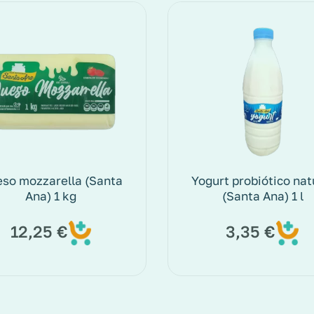
so mozzarella (Santa
Yogurt probiótico nat
Ana) 1 kg
(Santa Ana) 1 l
12,25
€
3,35
€