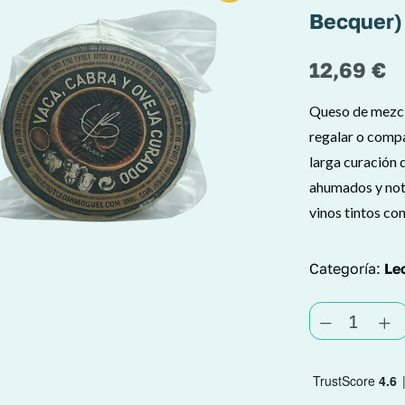
Becquer)
12,69
€
Queso de mezcla
regalar o compa
larga curación 
ahumados y not
vinos tintos co
Categoría:
Le