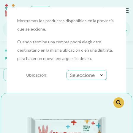
0
EUR
Mostramos los productos disponibles en la provincia
que seleccione.
Cuando termine una compra podrá elegir otro
destinatario en la misma ubicación o en una distinta,
Home
Bebés Y Niños
Bebés
Pañales Y Toallitas
para hacer un nuevo encargo si lo desea.
Toallitas (Huggies) Bebé 56 Ud.
Categorías
Ubicación: