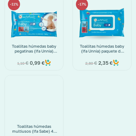
11%
17%
Toallitas húmedas baby
Toallitas húmedas baby
pegatinas (Ifa Unnia)
(Ifa Unnia) paquete de
paquete de 24 ud.
100 ud.
0,99
2,35
€
€
€
€
1,10
2,80
Toallitas húmedas
multiusos (Ifa Sabe) 48