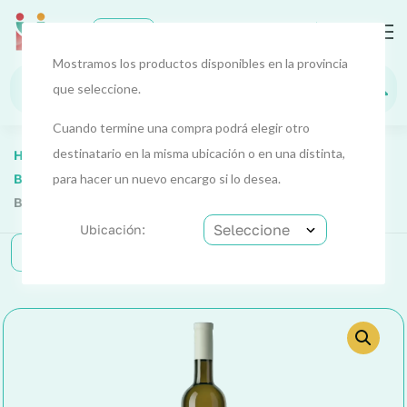
0
EUR
Mostramos los productos disponibles en la provincia
que seleccione.
Cuando termine una compra podrá elegir otro
destinatario en la misma ubicación o en una distinta,
Home
Alimentos Y Bebidas
Alimentos 4
Bebidas Y Licores
para hacer un nuevo encargo si lo desea.
Vino Blanco (Ribeiro) Gran Campiño
Bot 75 Cl
Ubicación:
Categorías