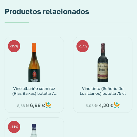
Productos relacionados
19%
17%
Vino albariño xelmírez
Vino tinto (Señorío De
(Rías Baixas) botella 75
Los Llanos) botella 75 cl
cl
6,99
4,20
€
€
€
€
8,58
5,05
11%