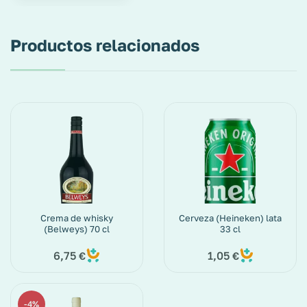
Productos relacionados
Crema de whisky
Cerveza (Heineken) lata
(Belweys) 70 cl
33 cl
6,75
1,05
€
€
4%