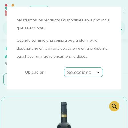
0
EUR
Mostramos los productos disponibles en la provincia
que seleccione.
Cuando termine una compra podrá elegir otro
destinatario en la misma ubicación o en una distinta,
Home
Alimentos Y Bebidas
Alimentos 4
Bebidas Y Licores
para hacer un nuevo encargo si lo desea.
Vino Tinto Crianza (Azpilicueta)
Botella 75 Cl
Ubicación:
Categorías