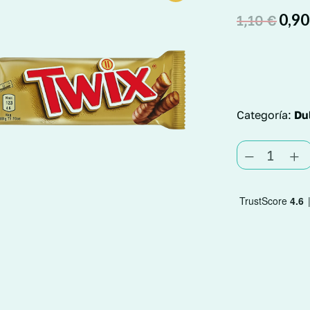
0,9
1,10
€
Categoría:
Du