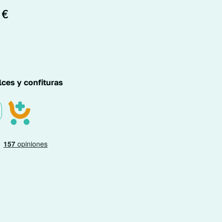
0
€
lces y confituras