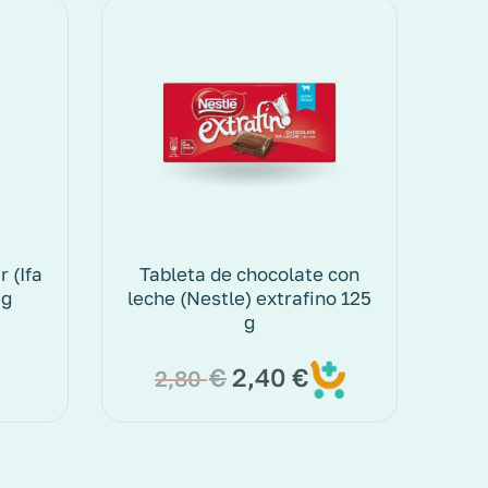
 (Ifa
Tableta de chocolate con
 g
leche (Nestle) extrafino 125
g
€
2,40
€
2,80