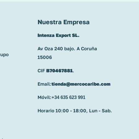
Nuestra Empresa
Intenza Export SL.
Av Oza 240 bajo. A Coruña
rupo
15006
CIF
B70467881
.
Email:
tienda@mercocaribe.com
Móvil:
+34 635 623 991
Horario 10:00 - 18:00, Lun - Sab.