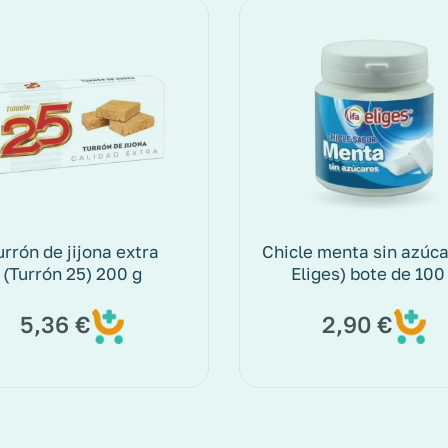
urrón de jijona extra
Chicle menta sin azúcar
(Turrón 25) 200 g
Eliges) bote de 100
5,36
€
2,90
€