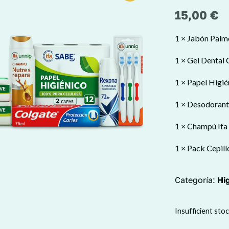
15,00
€
1 × Jabón Palm
1 × Gel Dental 
1 × Papel Higié
1 × Desodorant
1 × Champú Ifa
1 × Pack Cepill
Categoría:
Hi
Insufficient sto