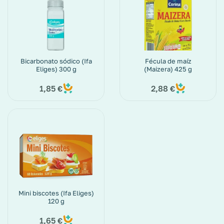
Bicarbonato sódico (Ifa
Fécula de maíz
Eliges) 300 g
(Maizera) 425 g
1,85
2,88
€
€
Mini biscotes (Ifa Eliges)
120 g
1,65
€