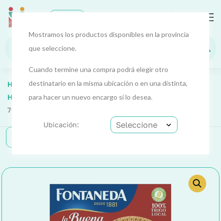
0
EUR
Mostramos los productos disponibles en la provincia
que seleccione.
Cuando termine una compra podrá elegir otro
destinatario en la misma ubicación o en una distinta,
Home
Alimentos Y Bebidas
Alimentos 1
Harinas, Galletas Y Panes
para hacer un nuevo encargo si lo desea.
Galletas Maria (Fontaneda)
707 G
Ubicación:
Categorías